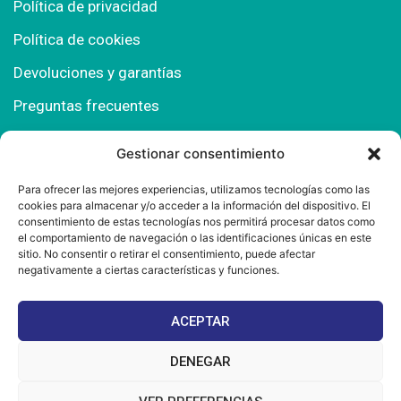
Política de privacidad
Política de cookies
Devoluciones y garantías
Preguntas frecuentes
Gestionar consentimiento
Contacto
Para ofrecer las mejores experiencias, utilizamos tecnologías como las
cookies para almacenar y/o acceder a la información del dispositivo. El
Polígono Comercial Urbisur (Cita previa) 11130
consentimiento de estas tecnologías nos permitirá procesar datos como
Chiclana de la Fra. (Cádiz)
el comportamiento de navegación o las identificaciones únicas en este
sitio. No consentir o retirar el consentimiento, puede afectar
667 457 908
negativamente a ciertas características y funciones.
info@mantonesdelsur.com
ACEPTAR
mantonesdelsur@gmail.com
DENEGAR