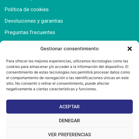
Política de cookies
Devoluciones y garantías
Preguntas frecuentes
Gestionar consentimiento
Contacto
Para ofrecer las mejores experiencias, utilizamos tecnologías como las
cookies para almacenar y/o acceder a la información del dispositivo. El
Polígono Comercial Urbisur (Cita previa) 11130
consentimiento de estas tecnologías nos permitirá procesar datos como
Chiclana de la Fra. (Cádiz)
el comportamiento de navegación o las identificaciones únicas en este
sitio. No consentir o retirar el consentimiento, puede afectar
667 457 908
negativamente a ciertas características y funciones.
info@mantonesdelsur.com
ACEPTAR
mantonesdelsur@gmail.com
DENEGAR
VER PREFERENCIAS
© 2025 Diseñado por
La Tostá Marketing