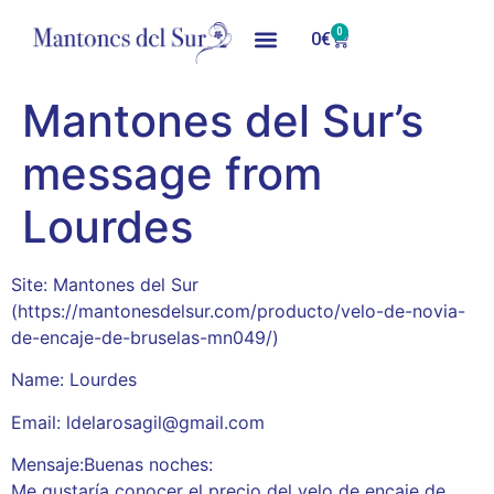
0
0
€
Mantones del Sur’s
message from
Lourdes
Site: Mantones del Sur
(https://mantonesdelsur.com/producto/velo-de-novia-
de-encaje-de-bruselas-mn049/)
Name: Lourdes
Email: ldelarosagil@gmail.com
Mensaje:Buenas noches:
Me gustaría conocer el precio del velo de encaje de