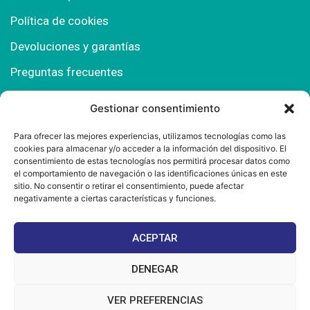
Política de cookies
Devoluciones y garantías
Preguntas frecuentes
Gestionar consentimiento
Contacto
Para ofrecer las mejores experiencias, utilizamos tecnologías como las
cookies para almacenar y/o acceder a la información del dispositivo. El
Polígono Comercial Urbisur (Cita previa) 11130
consentimiento de estas tecnologías nos permitirá procesar datos como
Chiclana de la Fra. (Cádiz)
el comportamiento de navegación o las identificaciones únicas en este
sitio. No consentir o retirar el consentimiento, puede afectar
667 457 908
negativamente a ciertas características y funciones.
info@mantonesdelsur.com
ACEPTAR
mantonesdelsur@gmail.com
DENEGAR
VER PREFERENCIAS
© 2025 Diseñado por
La Tostá Marketing