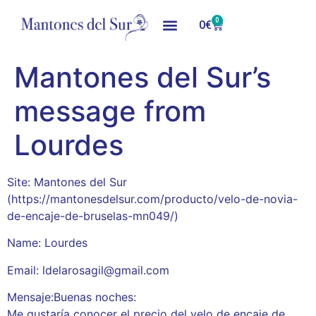
0
0
€
Mantones del Sur’s
message from
Lourdes
Site: Mantones del Sur
(https://mantonesdelsur.com/producto/velo-de-novia-
de-encaje-de-bruselas-mn049/)
Name: Lourdes
Email: ldelarosagil@gmail.com
Mensaje:Buenas noches:
Me gustaría conocer el precio del velo de encaje de