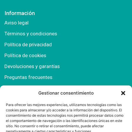
Información
Aviso legal
Términos y condiciones
Política de privacidad
Política de cookies
Devoluciones y garantías
Preguntas frecuentes
Gestionar consentimiento
Contacto
Para ofrecer las mejores experiencias, utilizamos tecnologías como las
cookies para almacenar y/o acceder a la información del dispositivo. El
Polígono Comercial Urbisur (Cita previa) 11130
consentimiento de estas tecnologías nos permitirá procesar datos como
Chiclana de la Fra. (Cádiz)
el comportamiento de navegación o las identificaciones únicas en este
sitio. No consentir o retirar el consentimiento, puede afectar
667 457 908
negativamente a ciertas características y funciones.