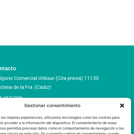
ntacto
ígono Comercial Urbisur (Cita previa) 11130
clana de la Fra. (Cádiz)
7 457 908
Gestionar consentimiento
fo@mantonesdelsur.com
 las mejores experiencias, utilizamos tecnologías como las cookies para
ntonesdelsur@gmail.com
o acceder a la información del dispositivo. El consentimiento de estas
 nos permitirá procesar datos como el comportamiento de navegación o las
ones únicas en este sitio. No consentir o retirar el consentimiento, puede