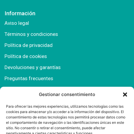
Información
Aviso legal
Términos y condiciones
Política de privacidad
Política de cookies
Devoluciones y garantías
Preguntas frecuentes
Gestionar consentimiento
Contacto
Para ofrecer las mejores experiencias, utilizamos tecnologías como las
cookies para almacenar y/o acceder a la información del dispositivo. El
Polígono Comercial Urbisur (Cita previa) 11130
consentimiento de estas tecnologías nos permitirá procesar datos como
Chiclana de la Fra. (Cádiz)
el comportamiento de navegación o las identificaciones únicas en este
sitio. No consentir o retirar el consentimiento, puede afectar
667 457 908
negativamente a ciertas características y funciones.