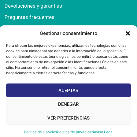
Devoluciones y garantías
Preguntas frecuentes
Gestionar consentimiento
Contacto
Para ofrecer las mejores experiencias, utilizamos tecnologías como las
cookies para almacenar y/o acceder a la información del dispositivo. El
Polígono Comercial Urbisur (Cita previa) 11130
consentimiento de estas tecnologías nos permitirá procesar datos como
Chiclana de la Fra. (Cádiz)
el comportamiento de navegación o las identificaciones únicas en este
sitio. No consentir o retirar el consentimiento, puede afectar
667 457 908
negativamente a ciertas características y funciones.
info@mantonesdelsur.com
ACEPTAR
mantonesdelsur@gmail.com
DENEGAR
VER PREFERENCIAS
© 2025 Diseñado por
La Tostá Marketing
Política de Cookies
Política de privacidad
Aviso Legal