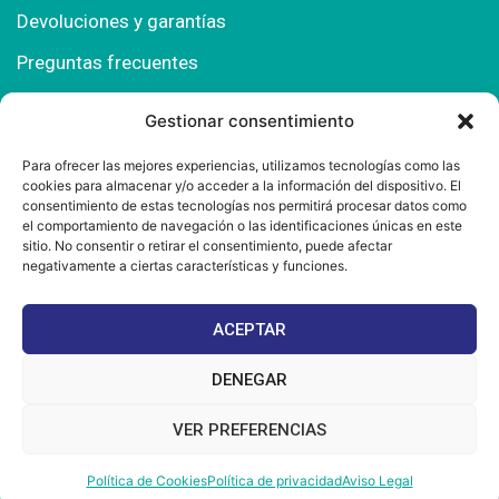
Devoluciones y garantías
Preguntas frecuentes
Gestionar consentimiento
Contacto
Para ofrecer las mejores experiencias, utilizamos tecnologías como las
cookies para almacenar y/o acceder a la información del dispositivo. El
Polígono Comercial Urbisur (Cita previa) 11130
consentimiento de estas tecnologías nos permitirá procesar datos como
Chiclana de la Fra. (Cádiz)
el comportamiento de navegación o las identificaciones únicas en este
sitio. No consentir o retirar el consentimiento, puede afectar
667 457 908
negativamente a ciertas características y funciones.
info@mantonesdelsur.com
ACEPTAR
mantonesdelsur@gmail.com
DENEGAR
VER PREFERENCIAS
© 2025 Diseñado por
La Tostá Marketing
Política de Cookies
Política de privacidad
Aviso Legal