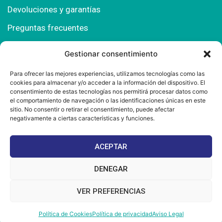
Devoluciones y garantías
Preguntas frecuentes
Gestionar consentimiento
Contacto
Para ofrecer las mejores experiencias, utilizamos tecnologías como las
cookies para almacenar y/o acceder a la información del dispositivo. El
Polígono Comercial Urbisur (Cita previa) 11130
consentimiento de estas tecnologías nos permitirá procesar datos como
Chiclana de la Fra. (Cádiz)
el comportamiento de navegación o las identificaciones únicas en este
sitio. No consentir o retirar el consentimiento, puede afectar
667 457 908
negativamente a ciertas características y funciones.
info@mantonesdelsur.com
ACEPTAR
mantonesdelsur@gmail.com
DENEGAR
VER PREFERENCIAS
© 2025 Diseñado por
La Tostá Marketing
Política de Cookies
Política de privacidad
Aviso Legal