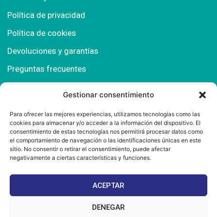
Política de privacidad
Política de cookies
Devoluciones y garantías
Preguntas frecuentes
Gestionar consentimiento
Contacto
Para ofrecer las mejores experiencias, utilizamos tecnologías como las
cookies para almacenar y/o acceder a la información del dispositivo. El
Polígono Comercial Urbisur (Cita previa) 11130
consentimiento de estas tecnologías nos permitirá procesar datos como
Chiclana de la Fra. (Cádiz)
el comportamiento de navegación o las identificaciones únicas en este
sitio. No consentir o retirar el consentimiento, puede afectar
667 457 908
negativamente a ciertas características y funciones.
info@mantonesdelsur.com
ACEPTAR
mantonesdelsur@gmail.com
DENEGAR