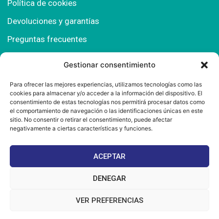
Política de cookies
Devoluciones y garantías
Preguntas frecuentes
Gestionar consentimiento
Contacto
Para ofrecer las mejores experiencias, utilizamos tecnologías como las
cookies para almacenar y/o acceder a la información del dispositivo. El
Polígono Comercial Urbisur (Cita previa) 11130
consentimiento de estas tecnologías nos permitirá procesar datos como
Chiclana de la Fra. (Cádiz)
el comportamiento de navegación o las identificaciones únicas en este
sitio. No consentir o retirar el consentimiento, puede afectar
667 457 908
negativamente a ciertas características y funciones.
info@mantonesdelsur.com
ACEPTAR
mantonesdelsur@gmail.com
DENEGAR
VER PREFERENCIAS
© 2025 Diseñado por
La Tostá Marketing