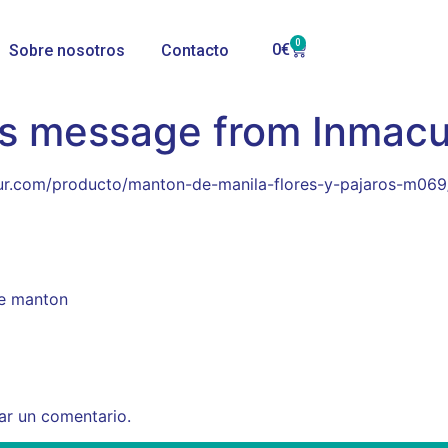
0
0
€
Sobre nosotros
Contacto
’s message from Inmac
lsur.com/producto/manton-de-manila-flores-y-pajaros-m069
te manton
ar un comentario.