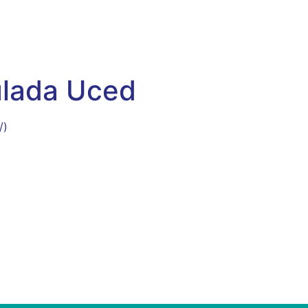
ulada Uced
/)