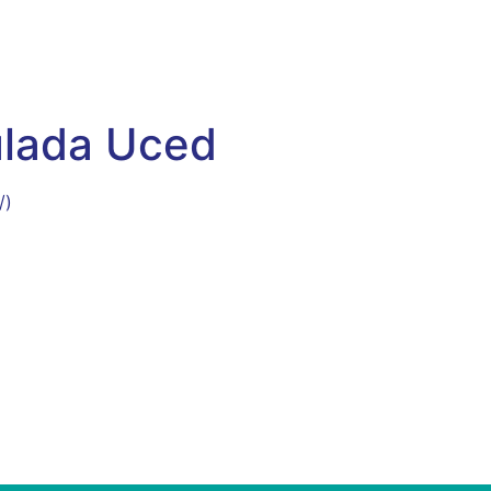
ulada Uced
/)