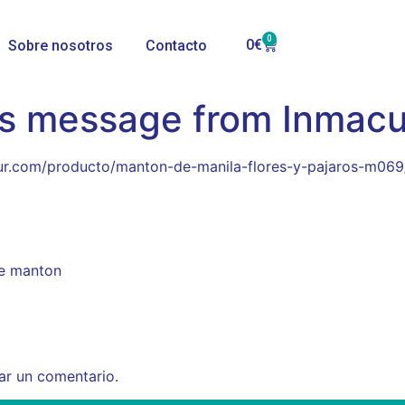
0
0
€
Sobre nosotros
Contacto
’s message from Inmac
lsur.com/producto/manton-de-manila-flores-y-pajaros-m069
te manton
ar un comentario.