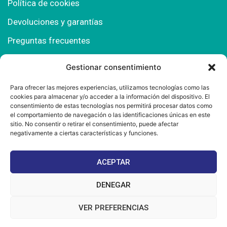
Política de cookies
Devoluciones y garantías
Preguntas frecuentes
Gestionar consentimiento
Contacto
Para ofrecer las mejores experiencias, utilizamos tecnologías como las
cookies para almacenar y/o acceder a la información del dispositivo. El
Polígono Comercial Urbisur (Cita previa) 11130
consentimiento de estas tecnologías nos permitirá procesar datos como
Chiclana de la Fra. (Cádiz)
el comportamiento de navegación o las identificaciones únicas en este
sitio. No consentir o retirar el consentimiento, puede afectar
667 457 908
negativamente a ciertas características y funciones.
info@mantonesdelsur.com
ACEPTAR
mantonesdelsur@gmail.com
DENEGAR
VER PREFERENCIAS
© 2025 Diseñado por
La Tostá Marketing