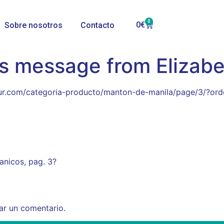
0
0
€
Sobre nosotros
Contacto
’s message from Elizab
lsur.com/categoria-producto/manton-de-manila/page/3/?ord
anicos, pag. 3?
ar un comentario.