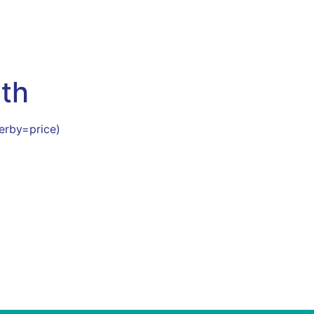
eth
erby=price)