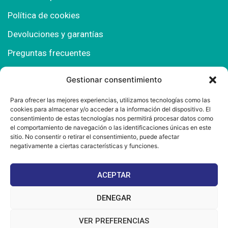
Política de cookies
Devoluciones y garantías
Preguntas frecuentes
Gestionar consentimiento
Contacto
Para ofrecer las mejores experiencias, utilizamos tecnologías como las
cookies para almacenar y/o acceder a la información del dispositivo. El
Polígono Comercial Urbisur (Cita previa) 11130
consentimiento de estas tecnologías nos permitirá procesar datos como
Chiclana de la Fra. (Cádiz)
el comportamiento de navegación o las identificaciones únicas en este
sitio. No consentir o retirar el consentimiento, puede afectar
667 457 908
negativamente a ciertas características y funciones.
info@mantonesdelsur.com
ACEPTAR
mantonesdelsur@gmail.com
DENEGAR
VER PREFERENCIAS
© 2025 Diseñado por
La Tostá Marketing