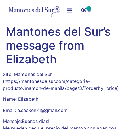
0
0
€
Mantones del Sur’s
message from
Elizabeth
Site: Mantones del Sur
(https://mantonesdelsur.com/categoria-
producto/manton-de-manila/page/3/?orderby=price)
Name: Elizabeth
Email: e.sacken71@gmail.com
Mensaje:Buenos dias!
Me pueden decir el precio del manton con abanicos,