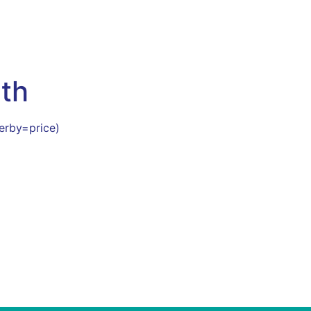
eth
erby=price)