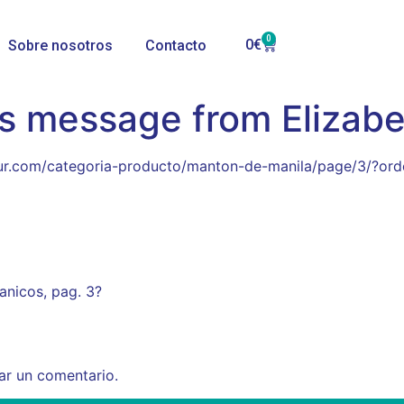
0
0
€
Sobre nosotros
Contacto
’s message from Elizab
lsur.com/categoria-producto/manton-de-manila/page/3/?ord
anicos, pag. 3?
ar un comentario.