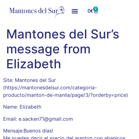
0
0
€
Mantones del Sur’s
message from
Elizabeth
Site: Mantones del Sur
(https://mantonesdelsur.com/categoria-
producto/manton-de-manila/page/3/?orderby=price)
Name: Elizabeth
Email: e.sacken71@gmail.com
Mensaje:Buenos dias!
Me pueden decir el precio del manton con abanicos,