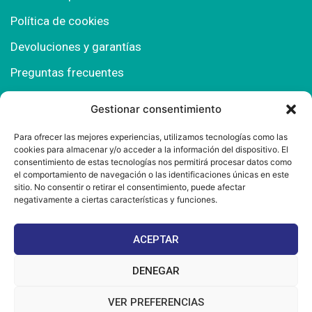
Política de cookies
Devoluciones y garantías
Preguntas frecuentes
Gestionar consentimiento
Contacto
Para ofrecer las mejores experiencias, utilizamos tecnologías como las
cookies para almacenar y/o acceder a la información del dispositivo. El
Polígono Comercial Urbisur (Cita previa) 11130
consentimiento de estas tecnologías nos permitirá procesar datos como
Chiclana de la Fra. (Cádiz)
el comportamiento de navegación o las identificaciones únicas en este
sitio. No consentir o retirar el consentimiento, puede afectar
667 457 908
negativamente a ciertas características y funciones.
info@mantonesdelsur.com
ACEPTAR
mantonesdelsur@gmail.com
DENEGAR
VER PREFERENCIAS
© 2025 Diseñado por
La Tostá Marketing