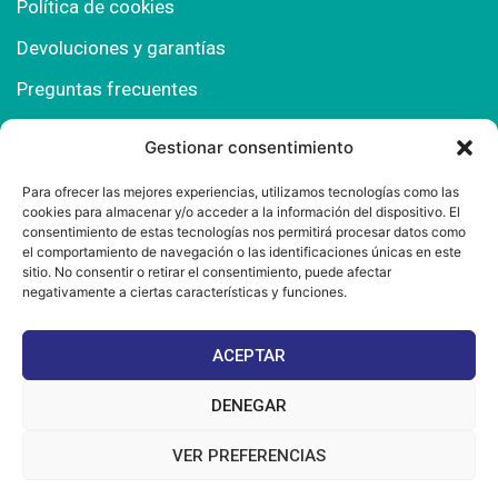
Política de cookies
Devoluciones y garantías
Preguntas frecuentes
Gestionar consentimiento
Contacto
Para ofrecer las mejores experiencias, utilizamos tecnologías como las
cookies para almacenar y/o acceder a la información del dispositivo. El
Polígono Comercial Urbisur (Cita previa) 11130
consentimiento de estas tecnologías nos permitirá procesar datos como
Chiclana de la Fra. (Cádiz)
el comportamiento de navegación o las identificaciones únicas en este
sitio. No consentir o retirar el consentimiento, puede afectar
667 457 908
negativamente a ciertas características y funciones.
info@mantonesdelsur.com
ACEPTAR
mantonesdelsur@gmail.com
DENEGAR
VER PREFERENCIAS
© 2025 Diseñado por
La Tostá Marketing