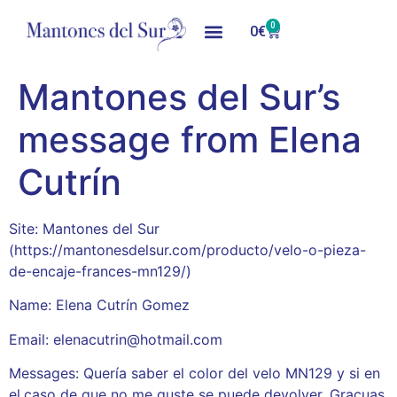
0
0
€
Mantones del Sur’s
message from Elena
Cutrín
Site: Mantones del Sur
(https://mantonesdelsur.com/producto/velo-o-pieza-
de-encaje-frances-mn129/)
Name: Elena Cutrín Gomez
Email: elenacutrin@hotmail.com
Messages: Quería saber el color del velo MN129 y si en
el.caso de que no me guste se puede devolver. Gracuas