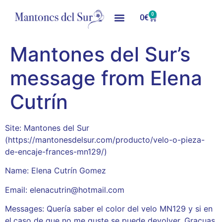
0
0
€
Mantones del Sur’s
message from Elena
Cutrín
Site: Mantones del Sur
(https://mantonesdelsur.com/producto/velo-o-pieza-
de-encaje-frances-mn129/)
Name: Elena Cutrín Gomez
Email: elenacutrin@hotmail.com
Messages: Quería saber el color del velo MN129 y si en
el.caso de que no me guste se puede devolver. Gracuas