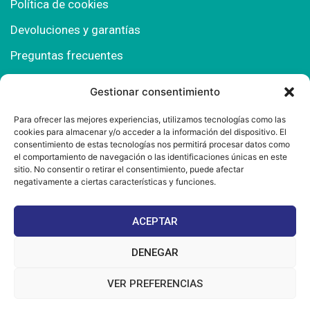
Política de cookies
Devoluciones y garantías
Preguntas frecuentes
Gestionar consentimiento
Contacto
Para ofrecer las mejores experiencias, utilizamos tecnologías como las
cookies para almacenar y/o acceder a la información del dispositivo. El
Polígono Comercial Urbisur (Cita previa) 11130
consentimiento de estas tecnologías nos permitirá procesar datos como
Chiclana de la Fra. (Cádiz)
el comportamiento de navegación o las identificaciones únicas en este
sitio. No consentir o retirar el consentimiento, puede afectar
667 457 908
negativamente a ciertas características y funciones.
info@mantonesdelsur.com
ACEPTAR
mantonesdelsur@gmail.com
DENEGAR
VER PREFERENCIAS
© 2025 Diseñado por
La Tostá Marketing