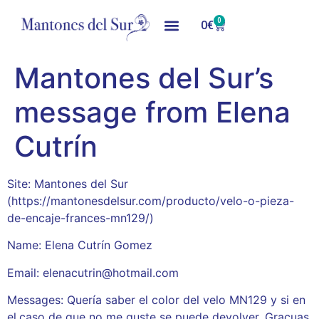
0
0
€
Mantones del Sur’s
message from Elena
Cutrín
Site: Mantones del Sur
(https://mantonesdelsur.com/producto/velo-o-pieza-
de-encaje-frances-mn129/)
Name: Elena Cutrín Gomez
Email: elenacutrin@hotmail.com
Messages: Quería saber el color del velo MN129 y si en
el.caso de que no me guste se puede devolver. Gracuas