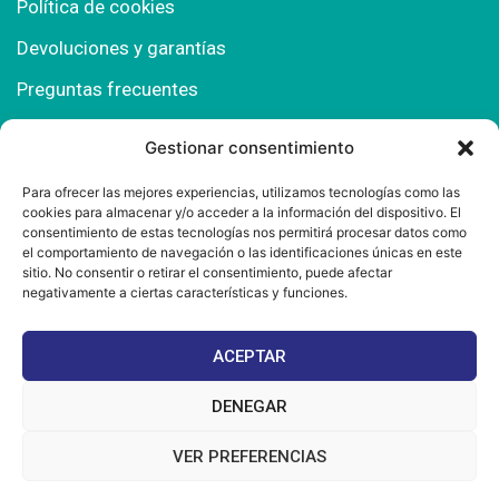
Política de cookies
Devoluciones y garantías
Preguntas frecuentes
Gestionar consentimiento
Contacto
Para ofrecer las mejores experiencias, utilizamos tecnologías como las
cookies para almacenar y/o acceder a la información del dispositivo. El
Polígono Comercial Urbisur (Cita previa) 11130
consentimiento de estas tecnologías nos permitirá procesar datos como
Chiclana de la Fra. (Cádiz)
el comportamiento de navegación o las identificaciones únicas en este
sitio. No consentir o retirar el consentimiento, puede afectar
667 457 908
negativamente a ciertas características y funciones.
info@mantonesdelsur.com
ACEPTAR
mantonesdelsur@gmail.com
DENEGAR
VER PREFERENCIAS
© 2025 Diseñado por
La Tostá Marketing