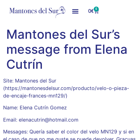
0
0
€
Mantones del Sur’s
message from Elena
Cutrín
Site: Mantones del Sur
(https://mantonesdelsur.com/producto/velo-o-pieza-
de-encaje-frances-mn129/)
Name: Elena Cutrín Gomez
Email: elenacutrin@hotmail.com
Messages: Quería saber el color del velo MN129 y si en
el.caso de que no me guste se puede devolver. Gracuas