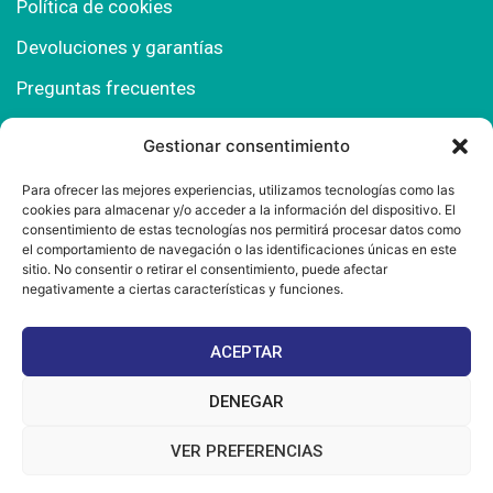
Política de cookies
Devoluciones y garantías
Preguntas frecuentes
Gestionar consentimiento
Contacto
Para ofrecer las mejores experiencias, utilizamos tecnologías como las
cookies para almacenar y/o acceder a la información del dispositivo. El
Polígono Comercial Urbisur (Cita previa) 11130
consentimiento de estas tecnologías nos permitirá procesar datos como
Chiclana de la Fra. (Cádiz)
el comportamiento de navegación o las identificaciones únicas en este
sitio. No consentir o retirar el consentimiento, puede afectar
667 457 908
negativamente a ciertas características y funciones.
info@mantonesdelsur.com
ACEPTAR
mantonesdelsur@gmail.com
DENEGAR
VER PREFERENCIAS
© 2025 Diseñado por
La Tostá Marketing