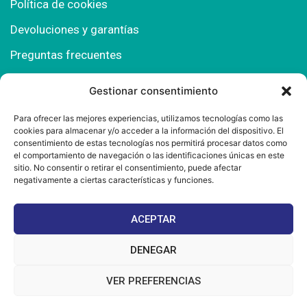
Política de cookies
Devoluciones y garantías
Preguntas frecuentes
Gestionar consentimiento
Contacto
Para ofrecer las mejores experiencias, utilizamos tecnologías como las
cookies para almacenar y/o acceder a la información del dispositivo. El
Polígono Comercial Urbisur (Cita previa) 11130
consentimiento de estas tecnologías nos permitirá procesar datos como
Chiclana de la Fra. (Cádiz)
el comportamiento de navegación o las identificaciones únicas en este
sitio. No consentir o retirar el consentimiento, puede afectar
667 457 908
negativamente a ciertas características y funciones.
info@mantonesdelsur.com
ACEPTAR
mantonesdelsur@gmail.com
DENEGAR
VER PREFERENCIAS
© 2025 Diseñado por
La Tostá Marketing