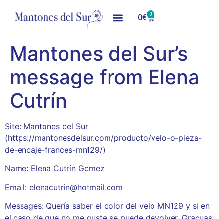
0
0
€
Mantones del Sur’s
message from Elena
Cutrín
Site: Mantones del Sur
(https://mantonesdelsur.com/producto/velo-o-pieza-
de-encaje-frances-mn129/)
Name: Elena Cutrín Gomez
Email: elenacutrin@hotmail.com
Messages: Quería saber el color del velo MN129 y si en
el.caso de que no me guste se puede devolver. Gracuas