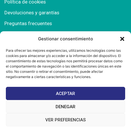
Política de cookies
Devoluciones y garantías
Preguntas frecuentes
Gestionar consentimiento
Contacto
Para ofrecer las mejores experiencias, utilizamos tecnologías como las
cookies para almacenar y/o acceder a la información del dispositivo. El
Polígono Comercial Urbisur (Cita previa) 11130
consentimiento de estas tecnologías nos permitirá procesar datos como
Chiclana de la Fra. (Cádiz)
el comportamiento de navegación o las identificaciones únicas en este
sitio. No consentir o retirar el consentimiento, puede afectar
667 457 908
negativamente a ciertas características y funciones.
info@mantonesdelsur.com
ACEPTAR
mantonesdelsur@gmail.com
DENEGAR
VER PREFERENCIAS
© 2025 Diseñado por
La Tostá Marketing