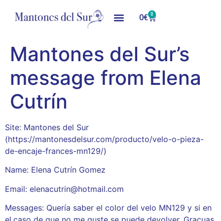
0
0
€
Mantones del Sur’s
message from Elena
Cutrín
Site: Mantones del Sur
(https://mantonesdelsur.com/producto/velo-o-pieza-
de-encaje-frances-mn129/)
Name: Elena Cutrín Gomez
Email: elenacutrin@hotmail.com
Messages: Quería saber el color del velo MN129 y si en
el.caso de que no me guste se puede devolver. Gracuas