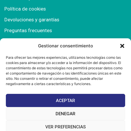
Política de cookies
Devoluciones y garantías
Preguntas frecuentes
Gestionar consentimiento
Contacto
Para ofrecer las mejores experiencias, utilizamos tecnologías como las
cookies para almacenar y/o acceder a la información del dispositivo. El
Polígono Comercial Urbisur (Cita previa) 11130
consentimiento de estas tecnologías nos permitirá procesar datos como
Chiclana de la Fra. (Cádiz)
el comportamiento de navegación o las identificaciones únicas en este
sitio. No consentir o retirar el consentimiento, puede afectar
667 457 908
negativamente a ciertas características y funciones.
info@mantonesdelsur.com
ACEPTAR
mantonesdelsur@gmail.com
DENEGAR
VER PREFERENCIAS
© 2025 Diseñado por
La Tostá Marketing