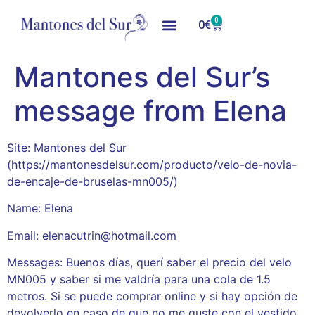
0
0
€
Mantones del Sur’s
message from Elena
Site: Mantones del Sur
(https://mantonesdelsur.com/producto/velo-de-novia-
de-encaje-de-bruselas-mn005/)
Name: Elena
Email: elenacutrin@hotmail.com
Messages: Buenos días, querí saber el precio del velo
MN005 y saber si me valdría para una cola de 1.5
metros. Si se puede comprar online y si hay opción de
devolverlo en caso de que no me guste con el vestido.