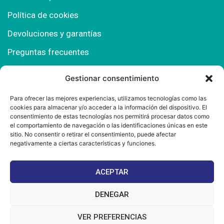
Política de cookies
Devoluciones y garantías
Preguntas frecuentes
Gestionar consentimiento
Contacto
Para ofrecer las mejores experiencias, utilizamos tecnologías como las
cookies para almacenar y/o acceder a la información del dispositivo. El
Polígono Comercial Urbisur (Cita previa) 11130
consentimiento de estas tecnologías nos permitirá procesar datos como
Chiclana de la Fra. (Cádiz)
el comportamiento de navegación o las identificaciones únicas en este
sitio. No consentir o retirar el consentimiento, puede afectar
667 457 908
negativamente a ciertas características y funciones.
info@mantonesdelsur.com
ACEPTAR
mantonesdelsur@gmail.com
DENEGAR
VER PREFERENCIAS
© 2025 Diseñado por
La Tostá Marketing