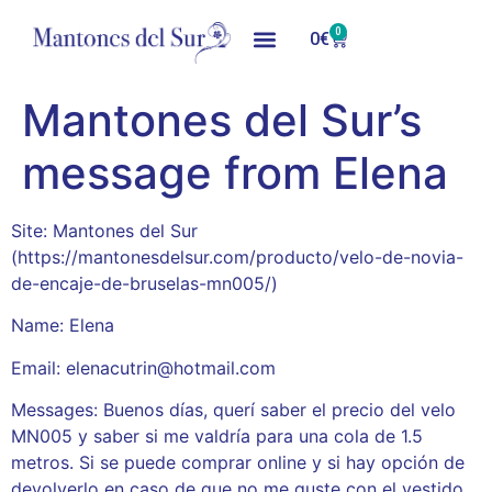
0
0
€
Mantones del Sur’s
message from Elena
Site: Mantones del Sur
(https://mantonesdelsur.com/producto/velo-de-novia-
de-encaje-de-bruselas-mn005/)
Name: Elena
Email: elenacutrin@hotmail.com
Messages: Buenos días, querí saber el precio del velo
MN005 y saber si me valdría para una cola de 1.5
metros. Si se puede comprar online y si hay opción de
devolverlo en caso de que no me guste con el vestido.