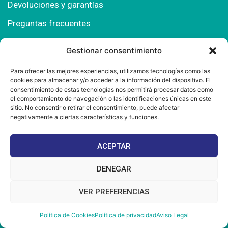
Devoluciones y garantías
Preguntas frecuentes
Gestionar consentimiento
Contacto
Para ofrecer las mejores experiencias, utilizamos tecnologías como las
cookies para almacenar y/o acceder a la información del dispositivo. El
Polígono Comercial Urbisur (Cita previa) 11130
consentimiento de estas tecnologías nos permitirá procesar datos como
Chiclana de la Fra. (Cádiz)
el comportamiento de navegación o las identificaciones únicas en este
sitio. No consentir o retirar el consentimiento, puede afectar
667 457 908
negativamente a ciertas características y funciones.
info@mantonesdelsur.com
ACEPTAR
mantonesdelsur@gmail.com
DENEGAR
VER PREFERENCIAS
© 2025 Diseñado por
La Tostá Marketing
Política de Cookies
Política de privacidad
Aviso Legal