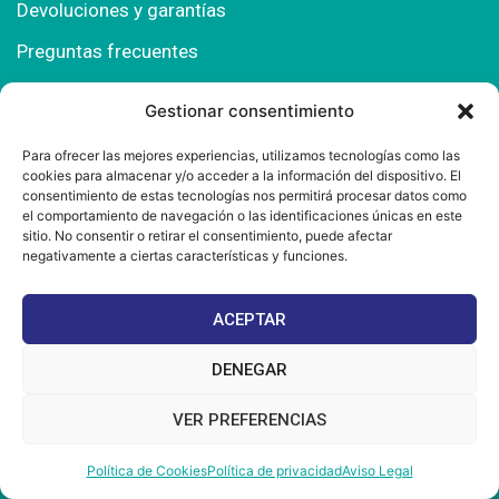
Devoluciones y garantías
Preguntas frecuentes
Gestionar consentimiento
Contacto
Para ofrecer las mejores experiencias, utilizamos tecnologías como las
cookies para almacenar y/o acceder a la información del dispositivo. El
Polígono Comercial Urbisur (Cita previa) 11130
consentimiento de estas tecnologías nos permitirá procesar datos como
Chiclana de la Fra. (Cádiz)
el comportamiento de navegación o las identificaciones únicas en este
sitio. No consentir o retirar el consentimiento, puede afectar
667 457 908
negativamente a ciertas características y funciones.
info@mantonesdelsur.com
ACEPTAR
mantonesdelsur@gmail.com
DENEGAR
VER PREFERENCIAS
© 2025 Diseñado por
La Tostá Marketing
Política de Cookies
Política de privacidad
Aviso Legal