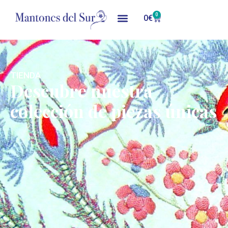
0
0
€
TIENDA
Descubre nuestra
colección de piezas únicas