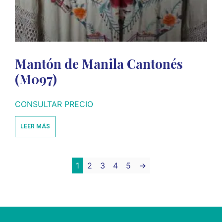
Mantón de Manila Cantonés
(M097)
CONSULTAR PRECIO
LEER MÁS
1
2
3
4
5
→